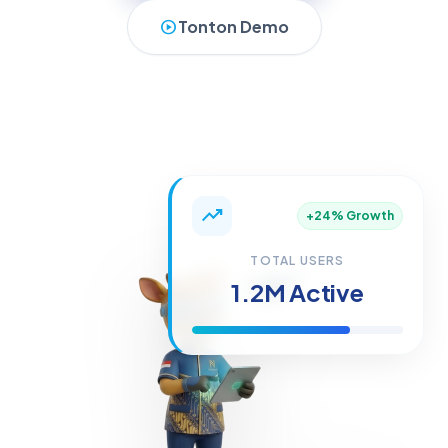
play_circle
Tonton Demo
trending_up
+24% Growth
TOTAL USERS
1.2M Active